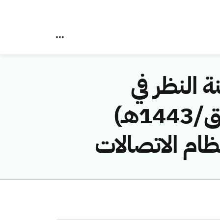
ة النظر في
مخالفات نظام الاتصالات رقم (42749168/ق/1443هـ)
ام الاتصالات