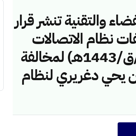
ضاء والتقنية تنشر قرار
فات نظام الاتصالات
رقم (42749168/ق/1443هـ) لمخالفة
 يحي دغريري لنظام