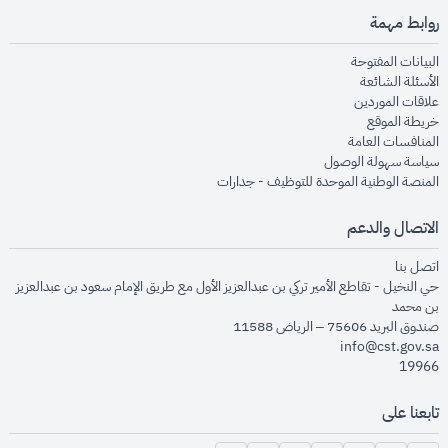
روابط مهمة
opens in new window
البيانات المفتوحة
opens in new window
الأسئلة الشائعة
opens in new window
علاقات الموردين
opens in new window
خريطة الموقع
opens in new window
المنافسات العامة
opens in new window
سياسة سهولة الوصول
opens in new window
المنصة الوطنية الموحدة للتوظيف - جدارات
الاتصال والدعم
opens in new window
اتصل بنا
حي النخيل - تقاطع الأمير تركي بن عبدالعزيز الأول مع طريق الإمام سعود بن عبدالعزيز
بن محمد
صندوق البريد 75606 – الرياض 11588
info@cst.gov.sa
19966
تابعنا على