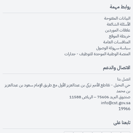
روابط مهمة
opens in new window
البيانات المفتوحة
opens in new window
الأسئلة الشائعة
opens in new window
علاقات الموردين
opens in new window
خريطة الموقع
opens in new window
المنافسات العامة
opens in new window
سياسة سهولة الوصول
opens in new window
المنصة الوطنية الموحدة للتوظيف - جدارات
الاتصال والدعم
opens in new window
اتصل بنا
حي النخيل - تقاطع الأمير تركي بن عبدالعزيز الأول مع طريق الإمام سعود بن عبدالعزيز
بن محمد
صندوق البريد 75606 – الرياض 11588
info@cst.gov.sa
19966
تابعنا على