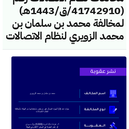
(41742910/ق/1443هـ)
لمخالفة محمد بن سلمان بن
محمد الزويري لنظام الاتصالات