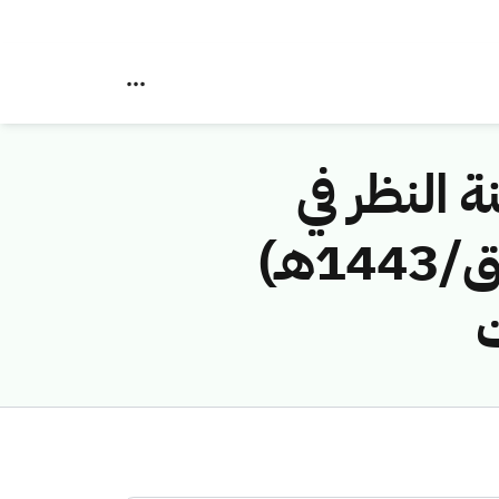
ة النظر في
مخالفات نظام الاتصالات رقم (42743915/ق/1443هـ)
ت