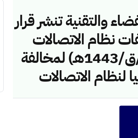
ضاء والتقنية تنشر قرار
فات نظام الاتصالات
رقم (42743915/ق/1443هـ) لمخالفة
ا لنظام الاتصالات