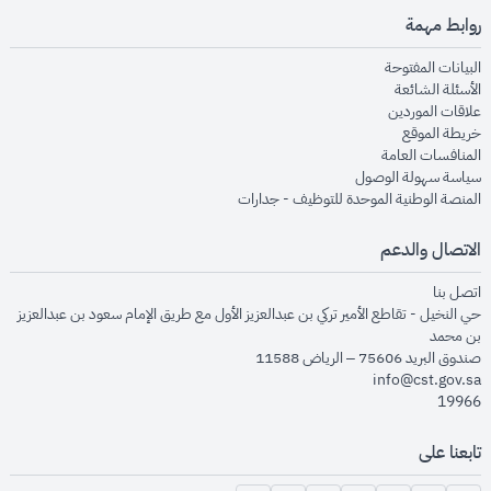
روابط مهمة
opens in new window
البيانات المفتوحة
opens in new window
الأسئلة الشائعة
opens in new window
علاقات الموردين
opens in new window
خريطة الموقع
opens in new window
المنافسات العامة
opens in new window
سياسة سهولة الوصول
opens in new window
المنصة الوطنية الموحدة للتوظيف - جدارات
الاتصال والدعم
opens in new window
اتصل بنا
حي النخيل - تقاطع الأمير تركي بن عبدالعزيز الأول مع طريق الإمام سعود بن عبدالعزيز
بن محمد
صندوق البريد 75606 – الرياض 11588
info@cst.gov.sa
19966
تابعنا على