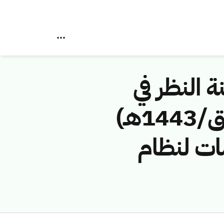
ة النظر في
مخالفات نظام الاتصالات رقم (42745615/ق/1443هـ)
ات لنظام