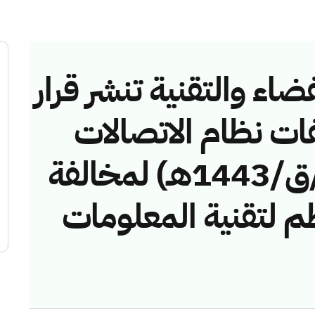
ضاء والتقنية تنشر قرار
فات نظام الاتصالات
رقم (42745615/ق/1443هـ) لمخالفة
 لتقنية المعلومات