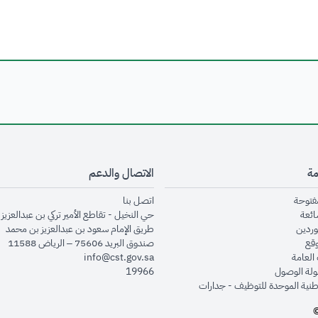
مة
الاتصال والدعم
opens in new window
opens in new window
مفتوحة
اتصل بنا
opens in new window
ائعة
حي النخيل - تقاطع الأمير تركي بن عبدالعزيز 
opens in new window
وردين
طريق الإمام سعود بن عبدالعزيز بن محمد
opens in new window
وقع
صندوق البريد 75606 – الرياض 11588
opens in new window
العامة
info@cst.gov.sa
opens in new window
لة الوصول
19966
opens in new window
طنية الموحدة للتوظيف - جدارات