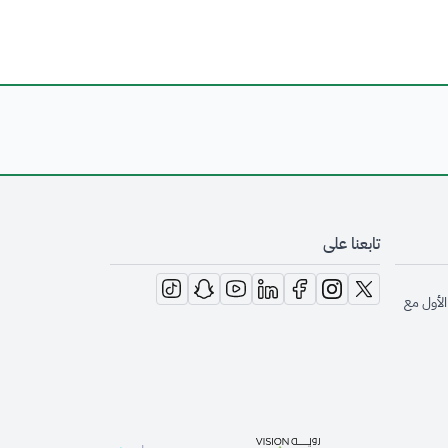
تابعنا على
opens in new window
opens in new window
opens in new window
opens in new window
opens in new window
opens in new window
opens in new window
الأول مع