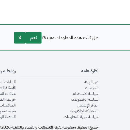
هل كانت هذه المعلومات مفيدة؟
نعم
لا
نظرة عامة
روابط مه
opens in new window
عن الهيئة
البيانات ال
opens in new window
الخدمات
الأسئلة الش
opens in new window
سياسة الاستخدام
علاقات الم
opens in new window
سياسة الخصوصية
خريطة الم
opens in new window
المركز الإعلامي
المنافسات 
opens in new window
المشاركة الإلكترونية
سياسة سهو
opens in new window
سياسة حرية المعلومات
المنصة الو
جميع الحقوق محفوظة.
هيئة الاتصالات والفضاء والتقنية
2026©
.